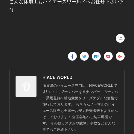
こんな床加工もハイエースワールドへお任せ下さい(^-
^)
HIACE WORLD
滋賀県のハイエース専門店、HIACEWORLDで
す! ４・１、2ナンバーを５ナンバー・３ナンバ
ー乗用登録へ構造変更をリーズナブルな価格で
施行しております。 もちろんノーマルのハイ
エース販売も全国一お安く販売出来るようがん
ばっております！ 全国各地へご納車可能で
す。 その他カスタムや故障、事故などどんな
事でもご連絡下さい。