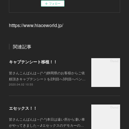
フォロー
htttps://www.hiaceworld.jp/
関連記事
キャプテンシート移植！！
皆さんこんばんは～(^-^)静岡県のお客様からご依
頼頂きキャプテンシートを2列目へ3列目へベン…
2020.04.02 10:55
エセックス！！
皆さんこんばんは～(^-^)本日は遠い所から凄い車
がやってきました～♪エセックスのデモカーの…