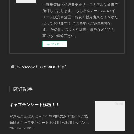
ー乗用登録へ構造変更をリーズナブルな価格で
施行しております。 もちろんノーマルのハイ
エース販売も全国一お安く販売出来るようがん
ばっております！ 全国各地へご納車可能で
す。 その他カスタムや故障、事故などどんな
事でもご連絡下さい。
フォロー
htttps://www.hiaceworld.jp/
関連記事
キャプテンシート移植！！
皆さんこんばんは～(^-^)静岡県のお客様からご依
頼頂きキャプテンシートを2列目へ3列目へベン…
2020.04.02 10:55