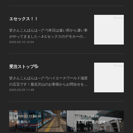
エセックス！！
皆さんこんばんは～(^-^)本日は遠い所から凄い車
がやってきました～♪エセックスのデモカーの…
2020.03.10 12:04
受注ストップ💦
皆さんこんばんは～(^-^)ハイエースワールド滋賀
の五宝です！最近沢山のお客様からお問合せを…
2020.03.05 11:48
2020.01.11 06:39
2020.01.09 04:24
岐阜へ！
☆工場のご案内です☆